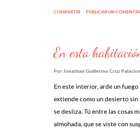
confiar, porque no tengo tiemp
COMPARTIR
PUBLICAR UN COMENTA
drama de todos. La emocion no 
propia ni por la de otro, la mat
cuerpos envueltos en trapos hi
En esta habitació
dispersos en el monte, las mira
que pereció y no nos dio nada
Por
Jonathan Guillermo Cruz Palacio
tienes cara de paseo por nubes
En este interior, arde un fuego
el día en que escriba esas cosi
extiende como un desierto sin f
que nunca buscaste razones pa
se desliza. Tú entre las cosas má
cualquier tarde se convertía en
almohada, que se viste con susp
sombras.