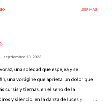
o de buscar las palabras. El mio es el mismo
RIO
LEER MÁS
vuelve a tomar partido, ni por la vida
eria y los sucesos, las predicciones, los
los voces sollozos, los trozos de pino
n
das de las ardillas van captando un instante
. No creo que tengas nombre hoy, aunque
s
septiembre 13, 2023
 de aire, pero yo no creo que pueda ser hoy
 voráz, una soledad que espejea y se
tas de ti mon cheri, ¿como podría explicar
in, una vorágine que aprieta, un dolor que
ra creer en mi? Como podría explicar que
s cursis y tiernas, en el seno de la
 magia, en expresion del...
iros y silencio, en la danza de luces y