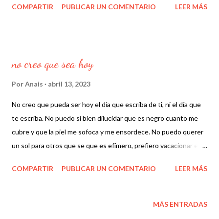
COMPARTIR
PUBLICAR UN COMENTARIO
LEER MÁS
Me encuentro marchito y la herida representa la prueba de que
resisto a aquello a lo que me aferro: la existencia.
no creo que sea hoy
Por
Anais
abril 13, 2023
No creo que pueda ser hoy el día que escriba de ti, ni el día que
te escriba. No puedo si bien dilucidar que es negro cuanto me
cubre y que la piel me sofoca y me ensordece. No puedo querer
un sol para otros que se que es efímero, prefiero vacacionar en
la distancia porque en escribir no puedo confiar, porque no
COMPARTIR
PUBLICAR UN COMENTARIO
LEER MÁS
tengo tiempo de buscar las palabras. El mio es el mismo drama
de todos. La emocion no vuelve a tomar partido, ni por la vida
propia ni por la de otro, la materia y los sucesos, las predicciones,
MÁS ENTRADAS
los cuerpos envueltos en trapos hilos voces sollozos, los trozos