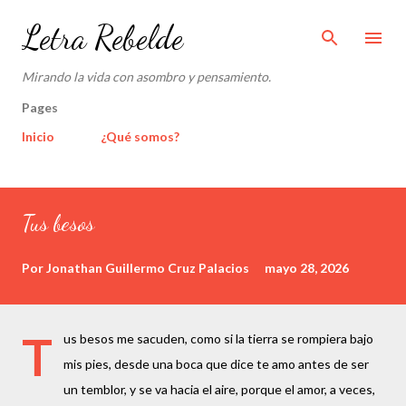
Ir al contenido principal
Letra Rebelde
Mirando la vida con asombro y pensamiento.
Pages
Inicio
¿Qué somos?
E
n
Tus besos
t
r
Por
Jonathan Guillermo Cruz Palacios
mayo 28, 2026
a
d
a
T
us besos me sacuden, como si la tierra se rompiera bajo
s
mis pies, desde una boca que dice te amo antes de ser
un temblor, y se va hacia el aire, porque el amor, a veces,