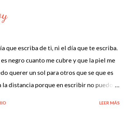
oy
 que escriba de ti, ni el día que te escriba.
 es negro cuanto me cubre y que la piel me
o querer un sol para otros que se que es
n la distancia porque en escribir no puedo
o de buscar las palabras. El mio es el mismo
RIO
LEER MÁS
vuelve a tomar partido, ni por la vida
eria y los sucesos, las predicciones, los
los voces sollozos, los trozos de pino