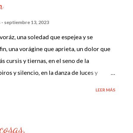
n
das de las ardillas van captando un instante
. No creo que tengas nombre hoy, aunque
s
septiembre 13, 2023
 de aire, pero yo no creo que pueda ser hoy
 voráz, una soledad que espejea y se
tas de ti mon cheri, ¿como podría explicar
in, una vorágine que aprieta, un dolor que
ra creer en mi? Como podría explicar que
s cursis y tiernas, en el seno de la
 magia, en expresion del...
iros y silencio, en la danza de luces y
LEER MÁS
cosas.