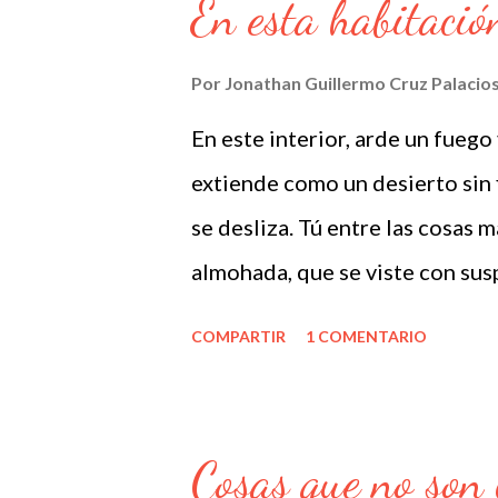
En esta habitació
dispersos en el monte, las mira
que pereció y no nos dio nada
Por
Jonathan Guillermo Cruz Palacio
tienes cara de paseo por nubes
En este interior, arde un fuego
el día en que escriba esas cosi
extiende como un desierto sin f
que nunca buscaste razones pa
se desliza. Tú entre las cosas má
cualquier tarde se convertía en
almohada, que se viste con susp
sombras.
COMPARTIR
1 COMENTARIO
Cosas que no son 