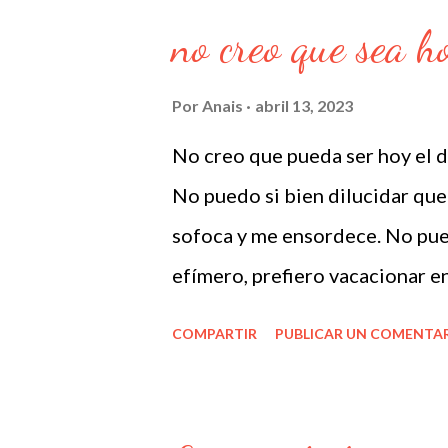
no creo que sea h
Por
Anais
abril 13, 2023
No creo que pueda ser hoy el día
No puedo si bien dilucidar que
sofoca y me ensordece. No pued
efímero, prefiero vacacionar e
confiar, porque no tengo tiemp
COMPARTIR
PUBLICAR UN COMENTA
drama de todos. La emocion no 
propia ni por la de otro, la mat
cuerpos envueltos en trapos hi