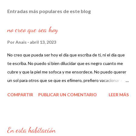
Entradas más populares de este blog
no creo que sea hoy
Por
Anais
abril 13, 2023
No creo que pueda ser hoy el día que escriba de ti, ni el día que
te escriba. No puedo si bien dilucidar que es negro cuanto me
cubre y que la piel me sofoca y me ensordece. No puedo querer
un sol para otros que se que es efímero, prefiero vacacionar en
la distancia porque en escribir no puedo confiar, porque no
COMPARTIR
PUBLICAR UN COMENTARIO
LEER MÁS
tengo tiempo de buscar las palabras. El mio es el mismo drama
de todos. La emocion no vuelve a tomar partido, ni por la vida
propia ni por la de otro, la materia y los sucesos, las predicciones,
los cuerpos envueltos en trapos hilos voces sollozos, los trozos
En esta habitación
de pino dispersos en el monte, las miradas de las ardillas van