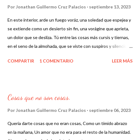
captando un instante que pereció y no nos dio nada. No creo
Por
Jonathan Guillermo Cruz Palacios
septiembre 13, 2023
que tengas nombre hoy, aunque tienes cara de paseo por nubes
En este interior, arde un fuego voráz, una soledad que espejea y
de aire, pero yo no creo que pueda ser hoy el día en que escriba
se extiende como un desierto sin fin, una vorágine que aprieta,
esas cositas de ti mon cheri, ¿como podría explicar que nunca
un dolor que se desliza. Tú entre las cosas más cursis y tiernas,
buscaste razones para creer en mi? Como podría explicar que
en el seno de la almohada, que se viste con suspiros y silencio,
cualquier tarde se convertía en magia, en expresion del...
en la danza de luces y sombras.
COMPARTIR
1 COMENTARIO
LEER MÁS
Cosas que no son cosas.
Por
Jonathan Guillermo Cruz Palacios
septiembre 06, 2023
Quería darte cosas que no eran cosas, Como un tímido abrazo
en la mañana, Un amor que no era para el resto de la humanidad.